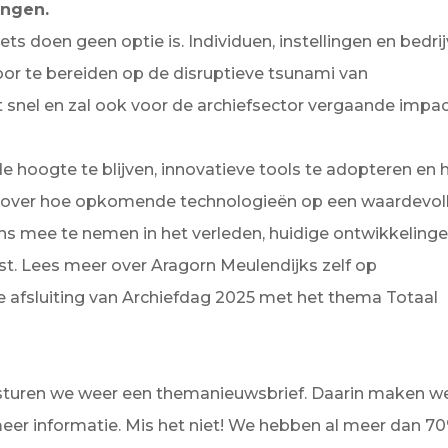
ingen.
ets doen geen optie is. Individuen, instellingen en bedri
r te bereiden op de disruptieve tsunami van
t snel en zal ook voor de archiefsector vergaande impa
hoogte te blijven, innovatieve tools te adopteren en 
aan over hoe opkomende technologieën op een waardevol
ons mee te nemen in het verleden, huidige ontwikkeling
st. Lees meer over Aragorn Meulendijks zelf op
e afsluiting van Archiefdag 2025 met het thema Totaal
rsturen we weer een themanieuwsbrief. Daarin maken w
r informatie. Mis het niet! We hebben al meer dan 7