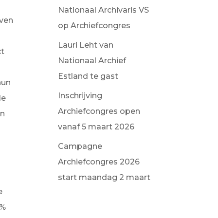
Nationaal Archivaris VS
jven
op Archiefcongres
Lauri Leht van
ct
Nationaal Archief
Estland te gast
hun
Inschrijving
le
Archiefcongres open
en
vanaf 5 maart 2026
Campagne
Archiefcongres 2026
start maandag 2 maart
e
0%